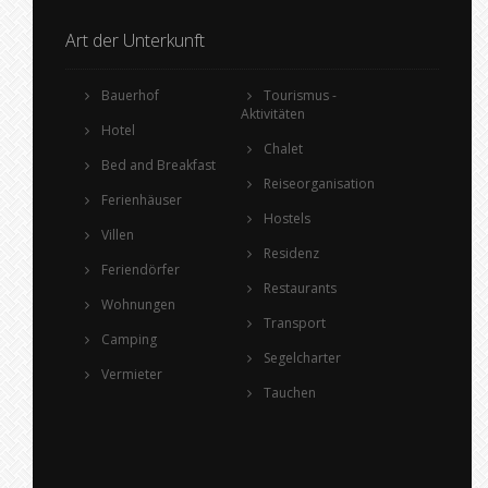
Art der Unterkunft
Bauerhof
Tourismus -
Aktivitäten
Hotel
Chalet
Bed and Breakfast
Reiseorganisation
Ferienhäuser
Hostels
Villen
Residenz
Feriendörfer
Restaurants
Wohnungen
Transport
Camping
Segelcharter
Vermieter
Tauchen