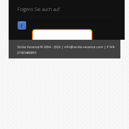
Folgens Sie auch auf
Sicilia Vacanza © 2004 - 2026 |
info@sicilia-vacanza.com
| P.IVA
01505480895