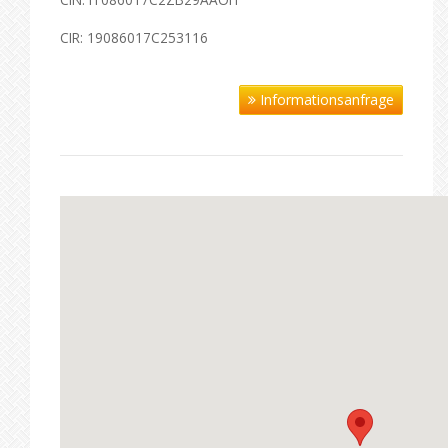
CIR: 19086017C253116
Informationsanfrage