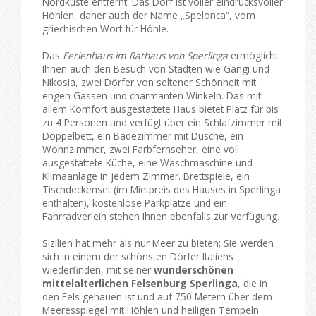
Nordküste entfernt. Das Dorf ist voller eindrucksvoller
Höhlen, daher auch der Name „Spelonca“, vom
griechischen Wort für Höhle.
Das
Ferienhaus im Rathaus von Sperlinga
ermöglicht
Ihnen auch den Besuch von Städten wie Gangi und
Nikosia, zwei Dörfer von seltener Schönheit mit
engen Gassen und charmanten Winkeln. Das mit
allem Komfort ausgestattete Haus bietet Platz für bis
zu 4 Personen und verfügt über ein Schlafzimmer mit
Doppelbett, ein Badezimmer mit Dusche, ein
Wohnzimmer, zwei Farbfernseher, eine voll
ausgestattete Küche, eine Waschmaschine und
Klimaanlage in jedem Zimmer. Brettspiele, ein
Tischdeckenset (im Mietpreis des Hauses in Sperlinga
enthalten), kostenlose Parkplätze und ein
Fahrradverleih stehen Ihnen ebenfalls zur Verfügung.
Sizilien hat mehr als nur Meer zu bieten; Sie werden
sich in einem der schönsten Dörfer Italiens
wiederfinden, mit seiner
wunderschönen
mittelalterlichen Felsenburg Sperlinga
, die in
den Fels gehauen ist und auf 750 Metern über dem
Meeresspiegel mit Höhlen und heiligen Tempeln