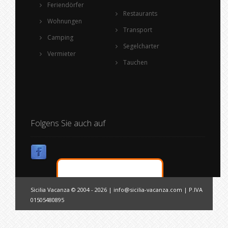
Feriendörfer
Restaurants
Wohnungen
Transport
Camping
Segelcharter
Vermieter
Tauchen
Folgens Sie auch auf
Sicilia Vacanza © 2004 - 2026 |
info@sicilia-vacanza.com
| P.IVA
01505480895