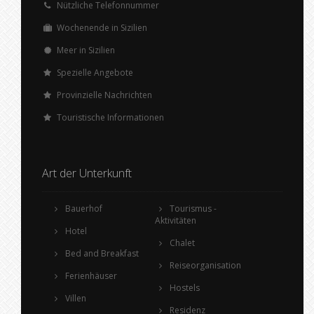
Nützliche Telefonnummer
Wochenende in Sizilien
Meer in Sizilien
Spezielle Angebote
Provinzielle Nachrichten
Touristische Informationen
Art der Unterkunft
Bauerhof
Tourismus -
Aktivitäten
Hotel
Chalet
Bed and Breakfast
Reiseorganisation
Ferienhäuser
Hostels
Villen
Residenz