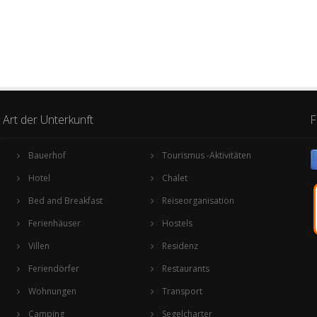
Art der Unterkunft
F
Bauerhof
Tourismus -Aktivitäten
Hotel
Chalet
Bed and Breakfast
Reiseorganisation
Ferienhäuser
Hostels
Villen
Residenz
Feriendörfer
Restaurants
Wohnungen
Transport
Camping
Segelcharter