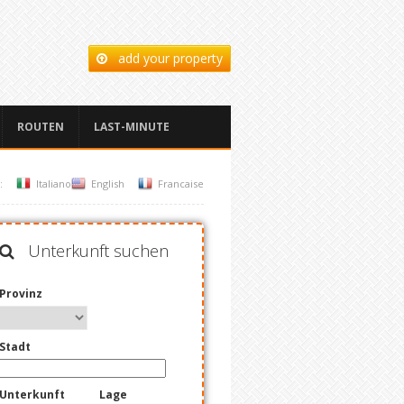
add your property
ROUTEN
LAST-MINUTE
:
Italiano
English
Francaise
Unterkunft suchen
Provinz
Stadt
Unterkunft
Lage