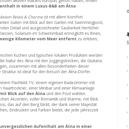
hsten aktiven Vulkans Europas gehört haben, finden
enthalt in einem Luxus-B&B am Ätna
Maison Relais & Charme
ist mit allem Komfort
anten Suiten mit Blick auf den Garten mit Swimmingpool,
insten Detail und ausgezeichneter Sauberkeit Herrlicher
pflanzen, Solarium im Schwimmbad ermöglicht es Ihnen,
 wenige Kilometer vom Meer entfernt
zu erleben,
frischen Kuchen und typischen lokalen Produkten werden
die Natur des Ätna mit den Joggingstrecken, die Giuliana
eigen, zusammen mit allen Besonderheiten dieser
Struktur ist ideal für den Besuch der Ätna-Dörfer.
t einem Flachbild-TV, einem eigenen Badezimmer mit
m Haartrockner, einer Minibar und einer Klimaanlage
mit Blick auf den Ätna
und den Pool wählen.
ischen Akzenten, voller Romantik und Wärme, mit Blick
osi, das auf den Berg blickt, der dank seiner Majestät
hen, Eindrücken und Farben bietet, die jede Jahreszeit
unvergesslichen Aufenthalt am Ätna in einer