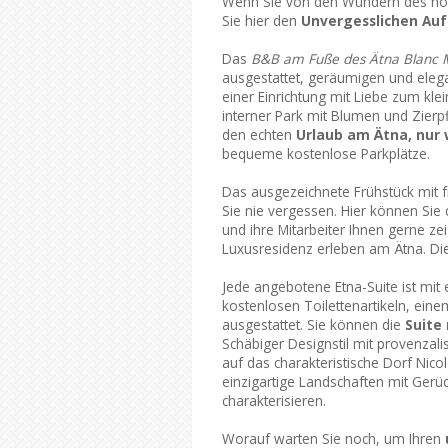
Wenn Sie von den Wundern des höc
Sie hier den
Unvergesslichen Auf
Das
B&B am Fuße des Ätna Blanc 
ausgestattet, geräumigen und eleg
einer Einrichtung mit Liebe zum kle
interner Park mit Blumen und Zier
den echten
Urlaub am Ätna, nur
bequeme kostenlose Parkplätze.
Das ausgezeichnete Frühstück mit 
Sie nie vergessen. Hier können Sie 
und ihre Mitarbeiter Ihnen gerne z
Luxusresidenz erleben am Ätna. Die 
Jede angebotene Etna-Suite ist mi
kostenlosen Toilettenartikeln, eine
ausgestattet. Sie können die
Suite 
Schäbiger Designstil mit provenzal
auf das charakteristische Dorf Nicol
einzigartige Landschaften mit Gerüc
charakterisieren.
Worauf warten Sie noch, um Ihren