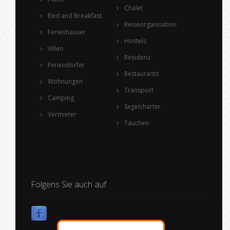
Chalet
Bed and Breakfast
Reiseorganisation
Ferienhäuser
Hostels
Villen
Residenz
Feriendörfer
Restaurants
Wohnungen
Transport
Camping
Segelcharter
Vermieter
Tauchen
Folgens Sie auch auf