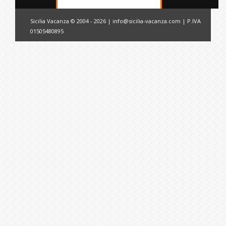
Sicilia Vacanza © 2004 - 2026 |
info@sicilia-vacanza.com
| P.IVA
01505480895