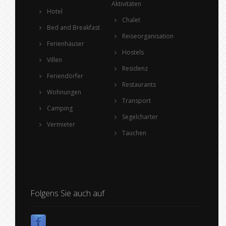
Aktivitäten
Hotel
Chalet
Bed and Breakfast
Reiseorganisation
Ferienhäuser
Hostels
Villen
Residenz
Feriendörfer
Restaurants
Wohnungen
Transport
Camping
Segelcharter
Vermieter
Tauchen
Folgens Sie auch auf