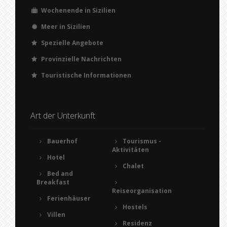
Wochenende in Sizilien
Meer in Sizilien
Spezielle Angebote
Provinzielle Nachrichten
Touristische Informationen
Art der Unterkunft
Bauerhof
Tourismus -
Aktivitäten
Hotel
Chalet
Bed and
Breakfast
Reiseorganisation
Ferienhäuser
Hostels
Villen
Residenz