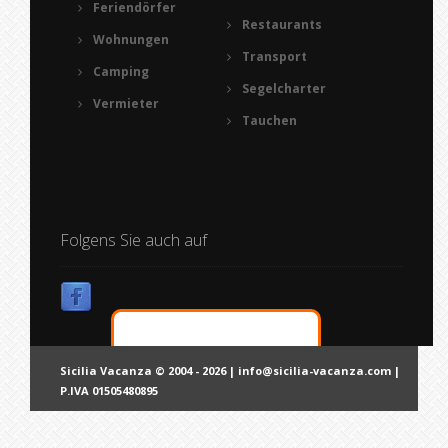
Feriendörfer
Restaurants
Wohnungen
Transport
Camping
Segelcharter
Vermieter
Tauchen
Folgens Sie auch auf
Sicilia Vacanza © 2004 - 2026 |
info@sicilia-vacanza.com
|
P.IVA 01505480895