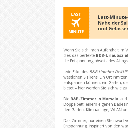
LAST
Last-Minute-
Nahe der Sal
und Gelassen
MINUTE
Wenn Sie sich Ihren Aufenthalt im We
dies das perfekte
B&B-Urlaubsziel
die Entspannung abseits des Alltag
Jede Ecke des
B&B L'ombra Dell'Uli
westlichen Siziliens. Ein Ort inmit
entspannen können, ein Garten, der
bietet – hier werden Sie sich wie z
Die
B&B-Zimmer in Marsala
sind
Doppelbett, einem eigenen Badezi
den Garten, Klimaanlage, WLAN un
Das Zimmer, nur einen Steinwurf von 
Entspannung. Inspiriert von den wa