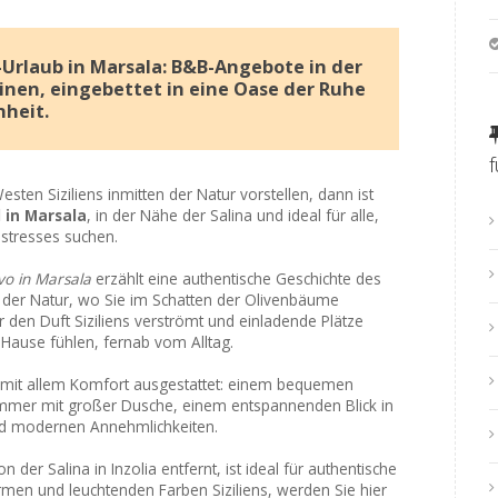
Urlaub in Marsala: B&B-Angebote in der
inen, eingebettet in eine Oase der Ruhe
heit.
sten Siziliens inmitten der Natur vorstellen, dann ist
 in Marsala
, in der Nähe der Salina und ideal für alle,
sstresses suchen.
vo in Marsala
erzählt eine authentische Geschichte des
ten der Natur, wo Sie im Schatten der Olivenbäume
 den Duft Siziliens verströmt und einladende Plätze
u Hause fühlen, fernab vom Alltag.
 mit allem Komfort ausgestattet: einem bequemen
mmer mit großer Dusche, einem entspannenden Blick in
d modernen Annehmlichkeiten.
der Salina in Inzolia entfernt, ist ideal für authentische
rmen und leuchtenden Farben Siziliens, werden Sie hier