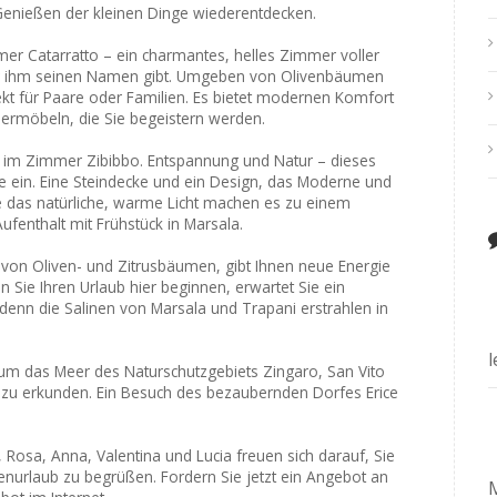
enießen der kleinen Dinge wiederentdecken.
er Catarratto – ein charmantes, helles Zimmer voller
er ihm seinen Namen gibt. Umgeben von Olivenbäumen
fekt für Paare oder Familien. Es bietet modernen Komfort
rmöbeln, die Sie begeistern werden.
im Zimmer Zibibbo. Entspannung und Natur – dieses
e ein. Eine Steindecke und ein Design, das Moderne und
wie das natürliche, warme Licht machen es zu einem
fenthalt mit Frühstück in Marsala.
n von Oliven- und Zitrusbäumen, gibt Ihnen neue Energie
 Sie Ihren Urlaub hier beginnen, erwartet Sie ein
enn die Salinen von Marsala und Trapani erstrahlen in
 um das Meer des Naturschutzgebiets Zingaro, San Vito
 zu erkunden. Ein Besuch des bezaubernden Dorfes Erice
Rosa, Anna, Valentina und Lucia freuen sich darauf, Sie
lienurlaub zu begrüßen. Fordern Sie jetzt ein Angebot an