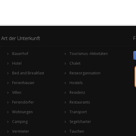
Art der Unterkunft
F
Bauerhof
Tourismus -Aktivitäten
Hotel
Chalet
Bed and Breakfast
Reiseorganisation
Ferienhäuser
Hostels
Villen
Residenz
Feriendörfer
Restaurants
Wohnungen
Transport
Camping
Segelcharter
Vermieter
Tauchen