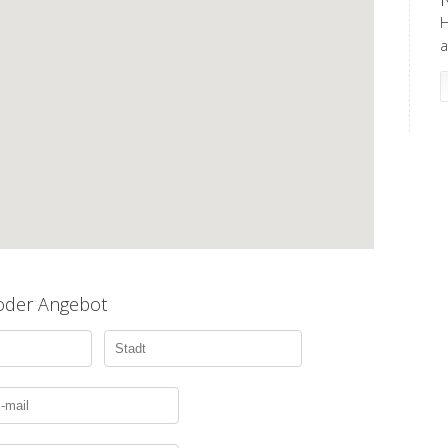
H
a
 oder Angebot