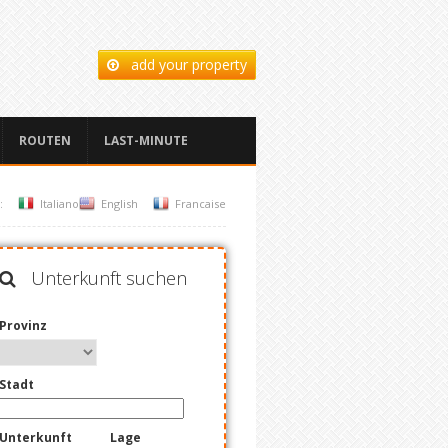
add your property
ROUTEN
LAST-MINUTE
:
Italiano
English
Francaise
Unterkunft suchen
Provinz
Stadt
Unterkunft
Lage