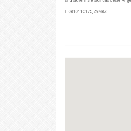
und sichern Sie sich das beste Ange
IT081011C17CJZ9M8Z