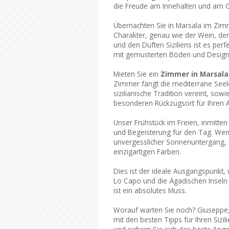
die Freude am Innehalten und am G
Übernachten Sie in Marsala im Zimm
Charakter, genau wie der Wein, d
und den Düften Siziliens ist es per
mit gemusterten Böden und Designe
Mieten Sie ein
Zimmer in Marsala
Zimmer fängt die mediterrane Seel
sizilianische Tradition vereint, so
besonderen Rückzugsort für Ihren Au
Unser Frühstück im Freien, inmitte
und Begeisterung für den Tag. Wenn
unvergesslicher Sonnenuntergang, d
einzigartigen Farben.
Dies ist der ideale Ausgangspunkt,
Lo Capo und die Ägadischen Inseln
ist ein absolutes Muss.
Worauf warten Sie noch? Giuseppe, 
mit den besten Tipps für Ihren Sizi