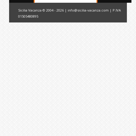
Sicilia Vacanza © 2004 - 2026 |
info@sicilia-vacanza.com
| P.IVA
01505480895