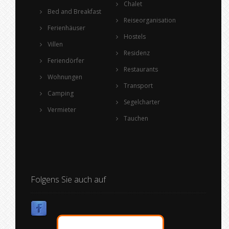
Chalet
Bed and Breakfast
Reiseorganisation
Ferienhäuser
Hostels
Villen
Residenz
Feriendörfer
Restaurants
Wohnungen
Transport
Camping
Segelcharter
Vermieter
Tauchen
Folgens Sie auch auf