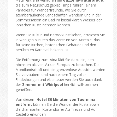
Meter entfernt verlaufen die
Gazzena-Naturpfade
,
die zum Naturschutzgebiet Timpa führen, einem
Paradies für Wanderfreunde, wo Sie durch
atemberaubende Landschaften wandern und in der
Sommersaison ein Bad im kristallklaren Wasser der
Ionischen Küste nehmen können.
Wenn Sie Kultur und Barockkunst lieben, erreichen Sie
in wenigen Minuten das Zentrum von Acireale, das
für seine Kirchen, historischen Gebäude und den
berühmten Karneval bekannt ist.
Die Entfernung zum Ätna lädt Sie dazu ein, den
höchsten aktiven Vulkan Europas zu besuchen. Die
Mondlandschaft und die grenzenlose Aussicht werden
Sie verzaubern und nach einem Tag voller
Entdeckungen und Abenteuer werden Sie auch dank
der
Zimmer mit Whirlpool
herzlich willkommen
geheißen.
Von diesem
Hotel 30 Minuten von Taormina
entfernt
können Sie die Wunder der Küste sowie
die charmanten Küstendörfer Aci Trezza und Aci
Castello erkunden.