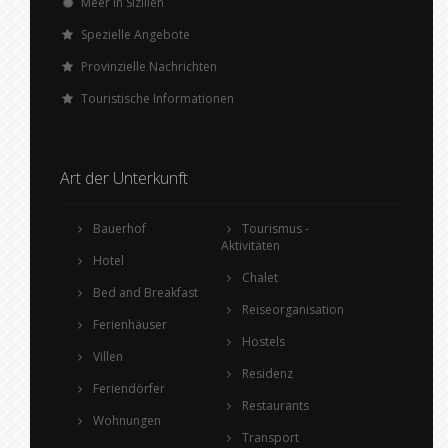
Meer in Sizilien
Spezielle Angebote
Provinzielle Nachrichten
Touristische Informationen
Art der Unterkunft
Bauerhof
Tourismus -
Aktivitäten
Hotel
Chalet
Bed and Breakfast
Reiseorganisation
Ferienhäuser
Hostels
Villen
Residenz
Feriendörfer
Restaurants
Wohnungen
Transport