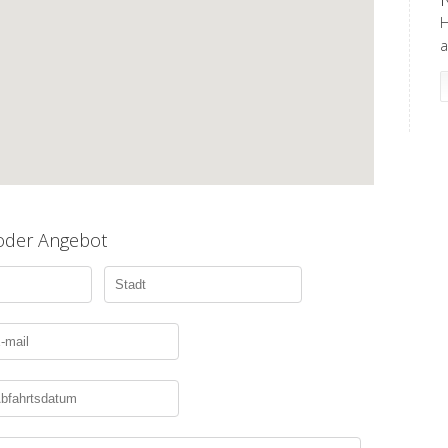
H
a
 oder Angebot