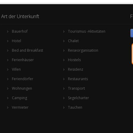
Art der Unterkunft
F
Bauerhof
Tourismus -Aktivitäten
Hotel
Chalet
Bed and Breakfast
Reiseorganisation
Ferienhäuser
Hostels
Villen
Residenz
Feriendörfer
Restaurants
Wohnungen
Transport
Camping
Segelcharter
Vermieter
Tauchen