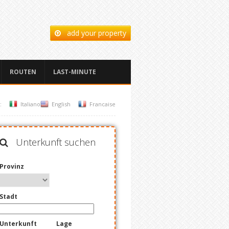
add your property
ROUTEN
LAST-MINUTE
:
Italiano
English
Francaise
Unterkunft suchen
Provinz
Stadt
Unterkunft
Lage