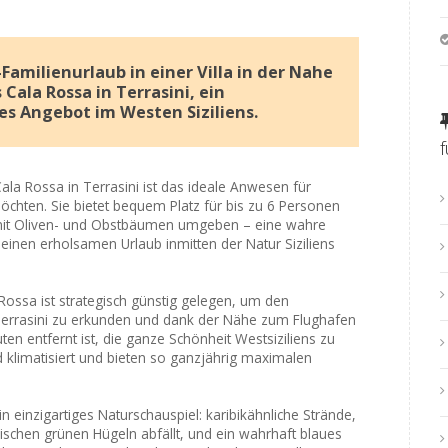
Familienurlaub in einer Villa in der Nahe
Cala Rossa in Terrasini, ein
s Angebot im Westen Siziliens.
Cala Rossa in Terrasini ist das ideale Anwesen für
möchten. Sie bietet bequem Platz für bis zu 6 Personen
mit Oliven- und Obstbäumen umgeben – eine wahre
e einen erholsamen Urlaub inmitten der Natur Siziliens
ala Rossa ist strategisch günstig gelegen, um den
Terrasini zu erkunden und dank der Nähe zum Flughafen
n entfernt ist, die ganze Schönheit Westsiziliens zu
d klimatisiert und bieten so ganzjährig maximalen
n einzigartiges Naturschauspiel: karibikähnliche Strände,
zwischen grünen Hügeln abfällt, und ein wahrhaft blaues