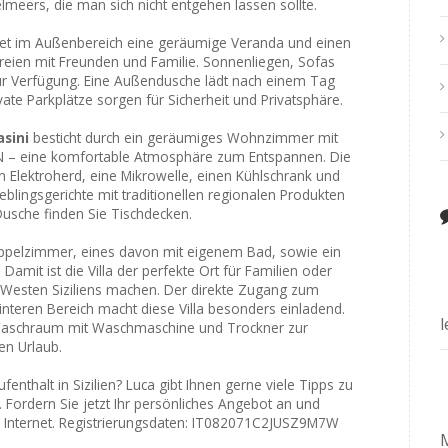
elmeers, die man sich nicht entgehen lassen sollte.
et im Außenbereich eine geräumige Veranda und einen
m Freien mit Freunden und Familie. Sonnenliegen, Sofas
zur Verfügung. Eine Außendusche lädt nach einem Tag
ate Parkplätze sorgen für Sicherheit und Privatsphäre.
asini
besticht durch ein geräumiges Wohnzimmer mit
N – eine komfortable Atmosphäre zum Entspannen. Die
en Elektroherd, eine Mikrowelle, einen Kühlschrank und
eblingsgerichte mit traditionellen regionalen Produkten
usche finden Sie Tischdecken.
ppelzimmer, eines davon mit eigenem Bad, sowie ein
Damit ist die Villa der perfekte Ort für Familien oder
m Westen Siziliens machen. Der direkte Zugang zum
nteren Bereich macht diese Villa besonders einladend.
 Waschraum mit Waschmaschine und Trockner zur
en Urlaub.
enthalt in Sizilien? Luca gibt Ihnen gerne viele Tipps zu
 Fordern Sie jetzt Ihr persönliches Angebot an und
im Internet. Registrierungsdaten: IT082071C2JUSZ9M7W