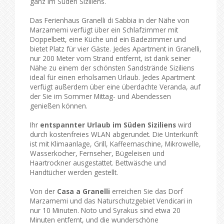
ganz im Süden Siziliens.
Das Ferienhaus Granelli di Sabbia in der Nähe von
Marzamemi verfügt über ein Schlafzimmer mit
Doppelbett, eine Küche und ein Badezimmer und
bietet Platz für vier Gäste. Jedes Apartment in Granelli,
nur 200 Meter vom Strand entfernt, ist dank seiner
Nähe zu einem der schönsten Sandstrände Siziliens
ideal für einen erholsamen Urlaub. Jedes Apartment
verfügt außerdem über eine überdachte Veranda, auf
der Sie im Sommer Mittag- und Abendessen
genießen können.
Ihr
entspannter Urlaub im Süden Siziliens
wird
durch kostenfreies WLAN abgerundet. Die Unterkunft
ist mit Klimaanlage, Grill, Kaffeemaschine, Mikrowelle,
Wasserkocher, Fernseher, Bügeleisen und
Haartrockner ausgestattet. Bettwäsche und
Handtücher werden gestellt.
Von der
Casa a Granelli
erreichen Sie das Dorf
Marzamemi und das Naturschutzgebiet Vendicari in
nur 10 Minuten. Noto und Syrakus sind etwa 20
Minuten entfernt, und die wunderschöne