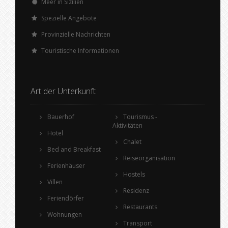
Meer in Sizilien
Spezielle Angebote
Provinzielle Nachrichten
Touristische Informationen
Art der Unterkunft
Bauerhof
Tourismus -
Aktivitäten
Hotel
Chalet
Bed and Breakfast
Reiseorganisation
Ferienhäuser
Hostels
Villen
Residenz
Feriendörfer
Restaurants
Wohnungen
Transport